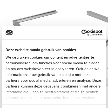
Deze website maakt gebruik van cookies
We gebruiken cookies om content en advertenties te
personaliseren, om functies voor social media te bieden
en om ons websiteverkeer te analyseren. Ook delen we
Aluminium Buitenhoek Brute
Aluminium Binnenh
informatie over uw gebruik van onze site met onze
35 x 28 x 500 mm
35 x 28 x 500 mm
partners voor social media, adverteren en analyse. Deze
log in voor prijs
log in voor prijs
partners kunnen deze gegevens combineren met andere
informatie die u aan ze heeft verstrekt of die ze hebben
Vraag een vrijblijvende offerte aan!
Offerte
verzameld op basis van uw gebruik van hun services.