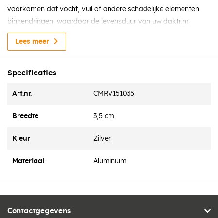
voorkomen dat vocht, vuil of andere schadelijke elementen
binnendringen, waardoor de levensduur van uw daktrim
aanzienlijk wordt verlengd.
Lees meer
Specificaties
Art.nr.
CMRV151035
Breedte
3,5 cm
Kleur
Zilver
Materiaal
Aluminium
Contactgegevens