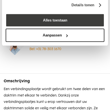
Laagste prijs
in Nederland én België!
Details tonen
Vrijblijvend advies
door onze professionals
Bezorgd op werkdagen binnen 48 uur
Alles toestaan
Klanten beoordelen ons met een
5/5
! ⭐⭐⭐⭐⭐
Aanpassen
Advies nodig?
Bel: +31 78-303 1670
Omschrijving
Een verbindingsplaatje wordt gebruikt om twee delen van een
daktrim met elkaar te verbinden. Dankzij onze
verbindingsplaatjes kunt u erop vertrouwen dat uw
daktrimmen solide en veilig met elkaar verbonden zijn. Ze