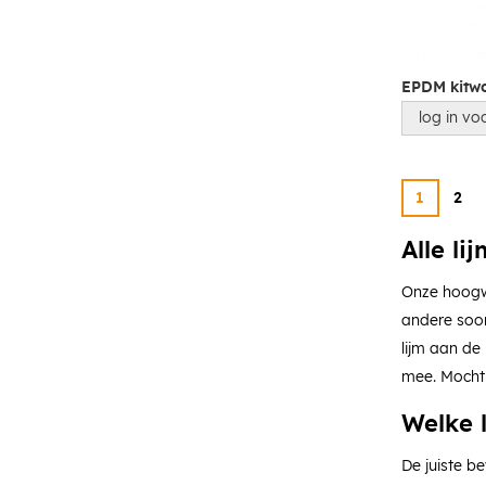
EPDM kitwo
log in voo
1
2
Alle li
Onze hoogwa
andere soor
lijm aan de
mee. Mocht 
Welke 
De juiste b