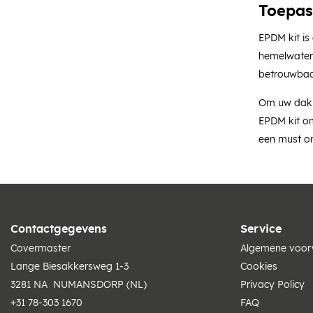
Toepas
EPDM kit is
hemelwatera
betrouwbaar
Om uw dak g
EPDM kit om
een must o
Contactgegevens
Service
Covermaster
Algemene voo
Lange Biesakkersweg 1-3
Cookies
3281 NA NUMANSDORP (NL)
Privacy Policy
+31 78-303 1670
FAQ