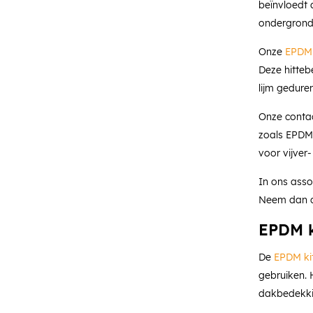
beïnvloedt 
ondergrond
Onze
EPDM 
Deze hitteb
lijm gedure
Onze contac
zoals EPDM,
voor vijver
In ons asso
Neem dan c
EPDM k
De
EPDM ki
gebruiken. 
dakbedekkin