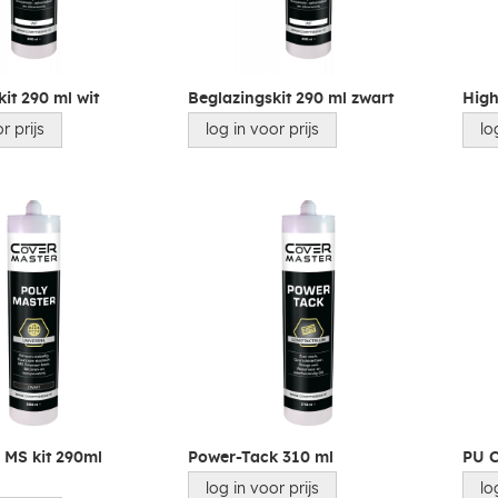
it 290 ml wit
Beglazingskit 290 ml zwart
High
r prijs
log in voor prijs
lo
 MS kit 290ml
Power-Tack 310 ml
PU C
log in voor prijs
lo