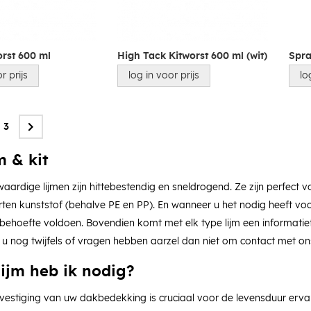
rst 600 ml
High Tack Kitworst 600 ml (wit)
Spr
r prijs
log in voor prijs
lo
3
jm & kit
ardige lijmen zijn hittebestendig en sneldrogend. Ze zijn perfect v
ten kunststof (behalve PE en PP). En wanneer u het nodig heeft vo
 behoefte voldoen. Bovendien komt met elk type lijm een informatie
u nog twijfels of vragen hebben aarzel dan niet om contact met on
lijm heb ik nodig?
evestiging van uw dakbedekking is cruciaal voor de levensduur erv