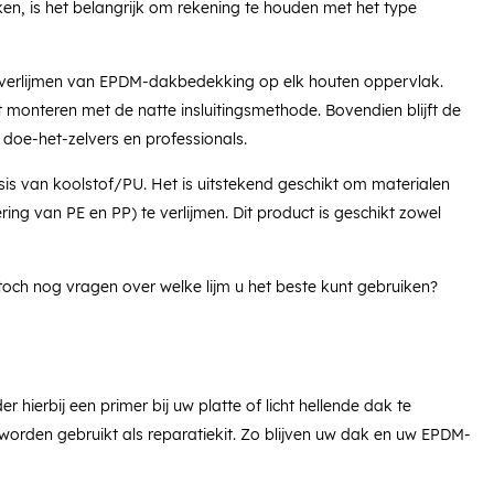
ken, is het belangrijk om rekening te houden met het type
ig verlijmen van EPDM-dakbedekking op elk houten oppervlak.
t monteren met de natte insluitingsmethode. Bovendien blijft de
 doe-het-zelvers en professionals.
asis van koolstof/PU. Het is uitstekend geschikt om materialen
ing van PE en PP) te verlijmen. Dit product is geschikt zowel
u toch nog vragen over welke lijm u het beste kunt gebruiken?
erbij een primer bij uw platte of licht hellende dak te
worden gebruikt als reparatiekit. Zo blijven uw dak en uw EPDM-