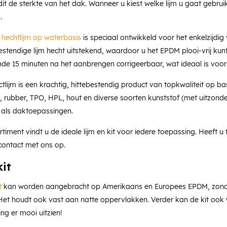
dit de sterkte van het dak. Wanneer u kiest welke lijm u gaat gebrui
.
hechtlijm op waterbasis
is speciaal ontwikkeld voor het enkelzijd
estendige lijm hecht uitstekend, waardoor u het EPDM plooi-vrij kun
nde 15 minuten na het aanbrengen corrigeerbaar, wat ideaal is voor
tlijm is een krachtig, hittebestendig product van topkwaliteit op b
 rubber, TPO, HPL, hout en diverse soorten kunststof (met uitzonder
- als daktoepassingen.
rtiment vindt u de ideale lijm en kit voor iedere toepassing. Heeft 
ontact met ons op.
it
t
kan worden aangebracht op Amerikaans en Europees EPDM, zonder hi
Het houdt ook vast aan natte oppervlakken. Verder kan de kit ook 
g er mooi uitzien!