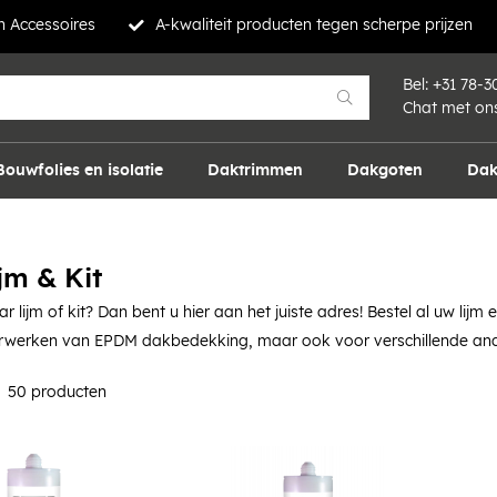
 Accessoires
A-kwaliteit producten tegen scherpe prijzen
Bel:
+31 78-3
Chat met on
Bouwfolies en isolatie
Daktrimmen
Dakgoten
Dak
ijm & Kit
 lijm of kit? Dan bent u hier aan het juiste adres! Bestel al uw lijm
rwerken van EPDM dakbedekking, maar ook voor verschillende andere
st
50 producten