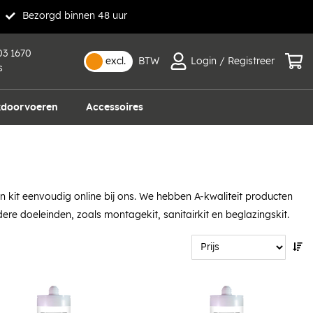
Bezorgd binnen 48 uur
03 1670
excl.
BTW
Login / Registreer
s
doorvoeren
Accessoires
 en kit eenvoudig online bij ons. We hebben A-kwaliteit producten
 doeleinden, zoals montagekit, sanitairkit en beglazingskit.