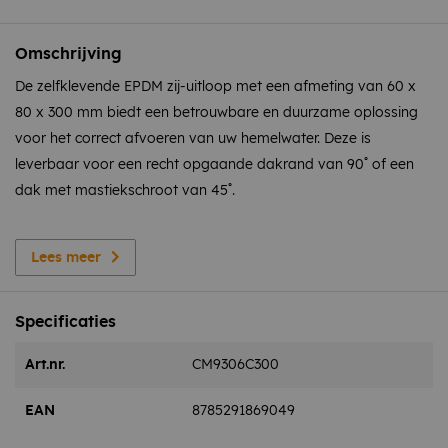
Omschrijving
De zelfklevende EPDM zij-uitloop met een afmeting van 60 x
80 x 300 mm biedt een betrouwbare en duurzame oplossing
voor het correct afvoeren van uw hemelwater. Deze is
leverbaar voor een recht opgaande dakrand van 90˚ of een
dak met mastiekschroot van 45˚.
Deze zijuitloop is gemaakt van weerbestendig EPDM-
materiaal wat met behulp van de primer over het volledige
Lees meer
oppervlak vulkaniseert met Amerikaans EPDM. Het materiaal
is bestand tegen Uv-straling, ozon en diverse
Specificaties
weersomstandigheden. Dit garandeert een lange levensduur
en beschermt het dak tegen lekkages. Geschikt voor zowel
Art.nr.
CM9306C300
platte als licht hellende daken, biedt deze zijuitloop maximale
EAN
8785291869049
zekerheid en flexibiliteit.