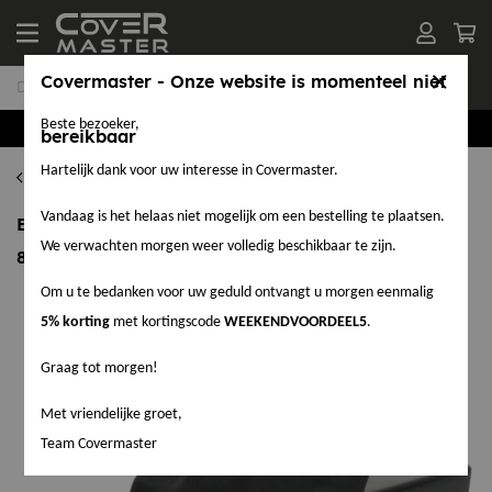
Covermaster - Onze website is momenteel niet
Beste bezoeker,
Groothandel in EPDM en Accessoires
bereikbaar
Hartelijk dank voor uw interesse in Covermaster.
Hemelwaterafvoeren
Vandaag is het helaas niet mogelijk om een bestelling te plaatsen.
EPDM Stadsuitloop / zijuitloop 90° zelfklevend 60 x
We verwachten morgen weer volledig beschikbaar te zijn.
80 mm x 300 mm
Om u te bedanken voor uw geduld ontvangt u morgen eenmalig
5% korting
met kortingscode
WEEKENDVOORDEEL5
.
Graag tot morgen!
Met vriendelijke groet,
Team Covermaster