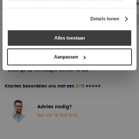
met handschuurpa
log in voor prijs
compleet
Details tonen
log in voor prijs
Alles toestaan
Vraag een vrijblijvende offerte aan!
Offerte
Laagste prijs
in Nederland én België!
Aanpassen
Vrijblijvend advies
door onze professionals
Bezorgd op werkdagen binnen 48 uur
Klanten beoordelen ons met een
5/5
! ⭐⭐⭐⭐⭐
Advies nodig?
Bel: +31 78-303 1670