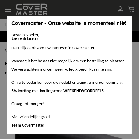
Covermaster - Onze website is momenteel niet
Beste bezoeker,
Groothandel in EPDM en Accessoires
bereikbaar
Hartelijk dank voor uw interesse in Covermaster.
EPDM per complete rol
Vandaag is het helaas niet mogelijk om een bestelling te plaatsen.
EPDM rol - 30,5 meter lengte - breedte 3,05 meter -
We verwachten morgen weer volledig beschikbaar te zijn.
dikte 1,14 mm - per rol
Om u te bedanken voor uw geduld ontvangt u morgen eenmalig
5% korting
met kortingscode
WEEKENDVOORDEEL5
.
Graag tot morgen!
Met vriendelijke groet,
Team Covermaster