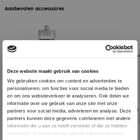
Aanbevolen accessoires
Deze website maakt gebruik van cookies
We gebruiken cookies om content en advertenties te
personaliseren, om functies voor social media te bieden
en om ons websiteverkeer te analyseren. Ook delen we
informatie over uw gebruik van onze site met onze
EPDM Kit 290 ml
Handgun ECO met 
partners voor social media, adverteren en analyse. Deze
partners kunnen deze gegevens combineren met andere
log in voor prijs
log in voor prijs
informatie die u aan ze heeft verstrekt of die ze hebben
verzameld op basis van uw gebruik van hun services.