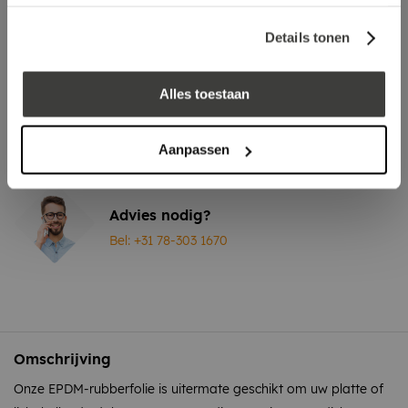
Vraag een vrijblijvende offerte aan!
Offerte
Details tonen
Laagste prijs
in Nederland én België!
Vrijblijvend advies
door onze professionals
Alles toestaan
Bezorgd op werkdagen binnen 48 uur
Aanpassen
Klanten beoordelen ons met een
5/5
! ⭐⭐⭐⭐⭐
Advies nodig?
Bel: +31 78-303 1670
Omschrijving
Onze EPDM-rubberfolie is uitermate geschikt om uw platte of