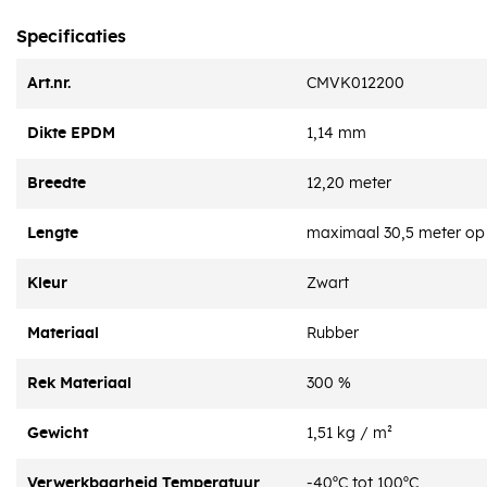
Specificaties
Art.nr.
CMVK012200
Dikte EPDM
1,14 mm
Breedte
12,20 meter
Lengte
maximaal 30,5 meter op 
Kleur
Zwart
Materiaal
Rubber
Rek Materiaal
300 %
Gewicht
1,51 kg / m²
Verwerkbaarheid Temperatuur
-40ºC tot 100ºC