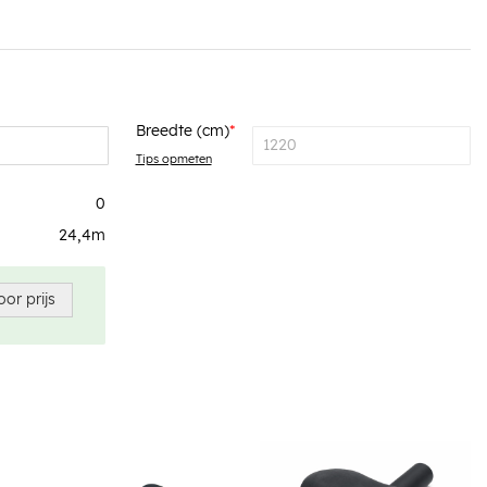
Breedte (cm)
Tips opmeten
0
24,4
m
oor prijs