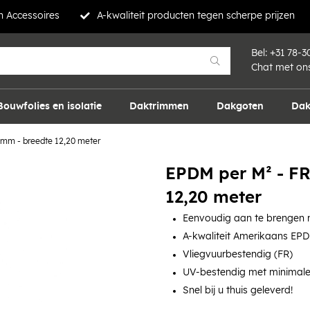
 Accessoires
A-kwaliteit producten tegen scherpe prijzen
Bel:
+31 78-3
Chat met on
Bouwfolies en isolatie
Daktrimmen
Dakgoten
Dak
4 mm - breedte 12,20 meter
EPDM per M² - FR 
12,20 meter
Eenvoudig aan te brengen m
A-kwaliteit Amerikaans EP
Vliegvuurbestendig (FR)
UV-bestendig met minimale
Snel bij u thuis geleverd!