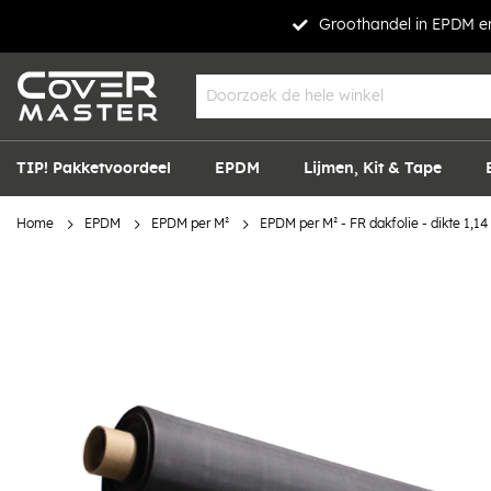
Groothandel in EPDM en
TIP! Pakketvoordeel
EPDM
Lijmen, Kit & Tape
Home
EPDM
EPDM per M²
EPDM per M² - FR dakfolie - dikte 1,1