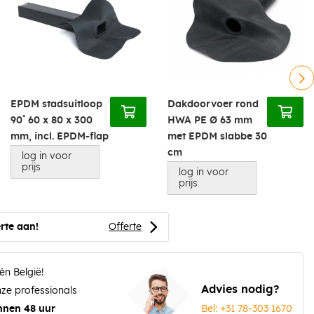
EPDM stadsuitloop
Dakdoorvoer rond
90˚ 60 x 80 x 300
HWA PE Ø 63 mm
mm, incl. EPDM-flap
met EPDM slabbe 30
cm
log in voor
prijs
log in voor
prijs
rte aan!
Offerte
én België!
Advies nodig?
ze professionals
Bel: +31 78-303 1670
nnen 48 uur