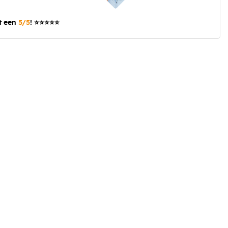
t een
5/5
! ⭐⭐⭐⭐⭐