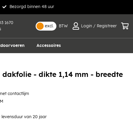
Bezorgd binnen 48 uur
03 1670
excl.
BTW
Login / Registreer
s
doorvoeren
Accessoires
dakfolie - dikte 1,14 mm - breedte
et contactlijm
DM
 levensduur van 20 jaar