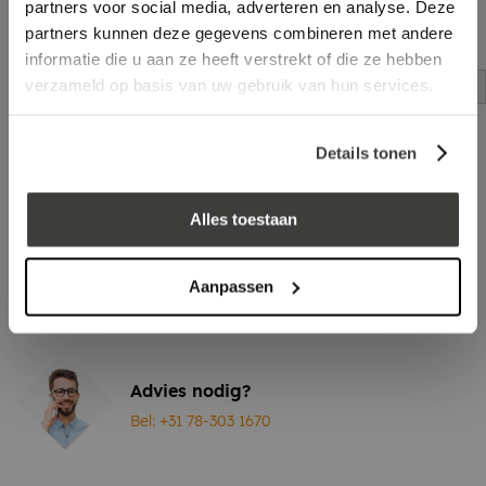
partners voor social media, adverteren en analyse. Deze
partners kunnen deze gegevens combineren met andere
informatie die u aan ze heeft verstrekt of die ze hebben
Kitpistool
EPDM-lijmpakket
verzameld op basis van uw gebruik van hun services.
log in voor prijs
log in voor prijs
Details tonen
Vraag een vrijblijvende offerte aan!
Offerte
Laagste prijs
in Nederland én België!
Alles toestaan
Vrijblijvend advies
door onze professionals
Bezorgd op werkdagen binnen 48 uur
Aanpassen
Klanten beoordelen ons met een
5/5
! ⭐⭐⭐⭐⭐
Advies nodig?
Bel: +31 78-303 1670