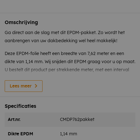
Omschrijving
Ga direct aan de slag met dit EPDM-pakket. Zo wordt het
aanbrengen van uw dakbedekking wel heel makkelijk!
Deze EPDM-folie heeft een breedte van 7,62 meter en een
dikte van 1,14 mm. Wij snijden dit EPDM graag voor u op maat.
U bestelt dit product per strekkende meter, met een interval
van 0,5 meter en een maximum van 15 meter. Het pakket
wordt afgestemd op de hoeveelheid EPDM die u nodig heeft.
Lees meer
Dit pakket omvat:
Specificaties
Art.nr.
CMDP762pakket
EPDM dakfolie – 1,14 mm dikte
Dikte EPDM
1,14 mm
EPDM kit