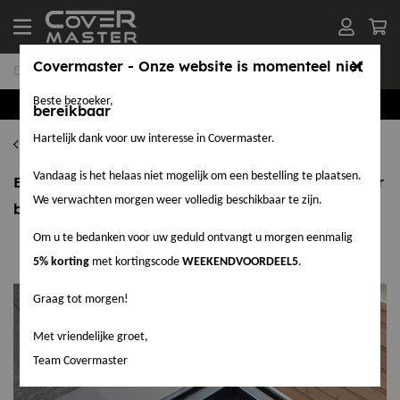
Covermaster - Onze website is momenteel niet
Beste bezoeker,
Groothandel in EPDM en Accessoires
bereikbaar
Hartelijk dank voor uw interesse in Covermaster.
Amerikaans EPDM dakpakket
Vandaag is het helaas niet mogelijk om een bestelling te plaatsen.
EPDM Dakpakket compleet 1,14 mm dik - 7,62 meter
We verwachten morgen weer volledig beschikbaar te zijn.
breed
Om u te bedanken voor uw geduld ontvangt u morgen eenmalig
5% korting
met kortingscode
WEEKENDVOORDEEL5
.
Graag tot morgen!
Met vriendelijke groet,
Team Covermaster