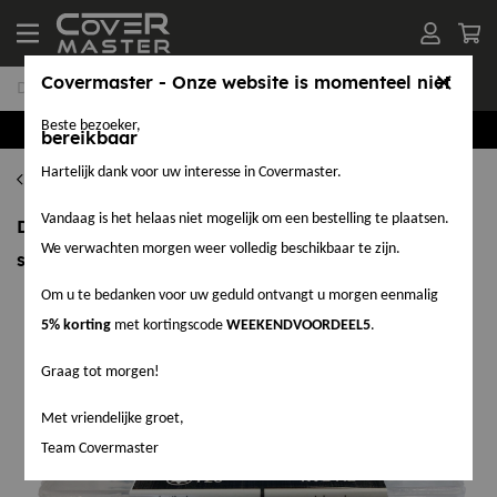
Covermaster - Onze website is momenteel niet
Beste bezoeker,
Groothandel in EPDM en Accessoires
bereikbaar
Hartelijk dank voor uw interesse in Covermaster.
Daktrimschroeven
Vandaag is het helaas niet mogelijk om een bestelling te plaatsen.
Daktrimschroef RVS A2 4,5 x 35mm verpakt per 50
We verwachten morgen weer volledig beschikbaar te zijn.
stuks
Om u te bedanken voor uw geduld ontvangt u morgen eenmalig
5% korting
met kortingscode
WEEKENDVOORDEEL5
.
Graag tot morgen!
Met vriendelijke groet,
Team Covermaster