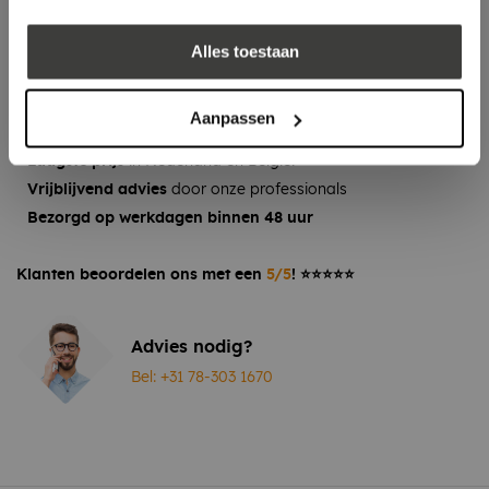
EPDM Kit 290 ml
log in voor prijs
Alles toestaan
Vraag een vrijblijvende offerte aan!
Offerte
Aanpassen
Laagste prijs
in Nederland én België!
Vrijblijvend advies
door onze professionals
Bezorgd op werkdagen binnen 48 uur
Klanten beoordelen ons met een
5/5
! ⭐⭐⭐⭐⭐
Advies nodig?
Bel: +31 78-303 1670