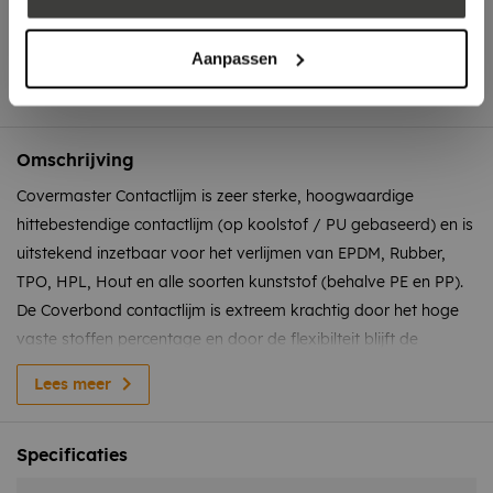
Bel: +31 78-303 1670
Aanpassen
Omschrijving
Covermaster Contactlijm is zeer sterke, hoogwaardige
hittebestendige contactlijm (op koolstof / PU gebaseerd) en is
uitstekend inzetbaar voor het verlijmen van EPDM, Rubber,
TPO, HPL, Hout en alle soorten kunststof (behalve PE en PP).
De Coverbond contactlijm is extreem krachtig door het hoge
vaste stoffen percentage en door de flexibilteit blijft de
verbinding stabiel ondanks het krimpen en uitzetten van de
Lees meer
dakbedekking.
Let op: verlijmen rechtstreeks op XPS / EPS is niet mogelijk
Specificaties
met deze lijm