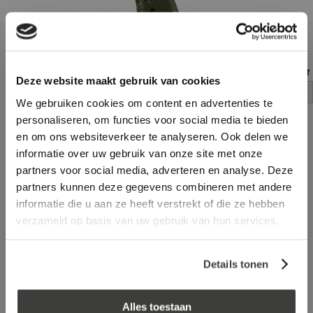
Handgun ECO
Handgun ECO met 
Deze website maakt gebruik van cookies
log in voor prijs
log in voor prijs
We gebruiken cookies om content en advertenties te
personaliseren, om functies voor social media te bieden
en om ons websiteverkeer te analyseren. Ook delen we
Vraag een vrijblijvende offerte aan!
Offerte
informatie over uw gebruik van onze site met onze
partners voor social media, adverteren en analyse. Deze
partners kunnen deze gegevens combineren met andere
Laagste prijs
in Nederland én België!
informatie die u aan ze heeft verstrekt of die ze hebben
Vrijblijvend advies
door onze professionals
verzameld op basis van uw gebruik van hun services.
Bezorgd op werkdagen binnen 48 uur
Klanten beoordelen ons met een
5/5
! ⭐⭐⭐⭐⭐
Details tonen
Advies nodig?
Alles toestaan