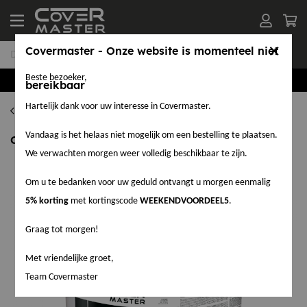
Covermaster - Onze website is momenteel niet
Beste bezoeker,
Groothandel in EPDM en Accessoires
bereikbaar
Hartelijk dank voor uw interesse in Covermaster.
EPDM Lijm
Vandaag is het helaas niet mogelijk om een bestelling te plaatsen.
Coverbond Spray 22 liter, 18,9 kg
We verwachten morgen weer volledig beschikbaar te zijn.
Om u te bedanken voor uw geduld ontvangt u morgen eenmalig
5% korting
met kortingscode
WEEKENDVOORDEEL5
.
Graag tot morgen!
Met vriendelijke groet,
Team Covermaster