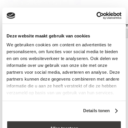
Verfrolbeugel 10 cm x 40 cm
VEBA verfrol 10 c
log in voor prijs
log in voor prijs
Deze website maakt gebruik van cookies
We gebruiken cookies om content en advertenties te
personaliseren, om functies voor social media te bieden
Vraag een vrijblijvende offerte aan!
Offerte
en om ons websiteverkeer te analyseren. Ook delen we
informatie over uw gebruik van onze site met onze
Laagste prijs
in Nederland én België!
partners voor social media, adverteren en analyse. Deze
Vrijblijvend advies
door onze professionals
partners kunnen deze gegevens combineren met andere
Bezorgd op werkdagen binnen 48 uur
informatie die u aan ze heeft verstrekt of die ze hebben
verzameld op basis van uw gebruik van hun services.
Klanten beoordelen ons met een
5/5
! ⭐⭐⭐⭐⭐
Details tonen
Advies nodig?
Bel: +31 78-303 1670