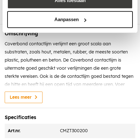
Alles toestaan
Aanpassen
Omschrijving
Coverbond contactlijm verlijmt een groot scala aan
substraten, zoals hout, metalen, rubber, de meeste soorten
plastic, polutheen en beton. De Coverbond contactlijm is
uitermate goed geschikt voor verlijmingen die een grote
sterkte vereisen. Ook is de de contactlijm goed bestand tegen
de hitte en heeft hij een open tijd van meerdere uren. Voer
eerst een test uit, voordat u de Coverbond daadwerkelijk gaat
Lees meer
gebruiken. Sommige vinyls bevatten een grote hoeveelheid
weekmakers, deze kunnen migreren en de obligatie van de
lijm verzachten. Bij twijfel, eerst testen.
Specificaties
Kenmerken
Art.nr.
CMZT300200
Snelle eenvoudig applicatie