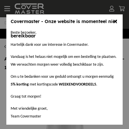
Covermaster - Onze website is momenteel niet
Beste bezoeker,
Groothandel in EPDM en Accessoires
bereikbaar
Hartelijk dank voor uw interesse in Covermaster.
Ventilatiedoorvoeren
Vandaag is het helaas niet mogelijk om een bestelling te plaatsen.
Anjo Ventilatie dakdoorvoer met zelfklevend EPDM -
We verwachten morgen weer volledig beschikbaar te zijn.
150-160 mm - Zonder Kap
Om u te bedanken voor uw geduld ontvangt u morgen eenmalig
5% korting
met kortingscode
WEEKENDVOORDEEL5
.
Graag tot morgen!
Met vriendelijke groet,
Team Covermaster