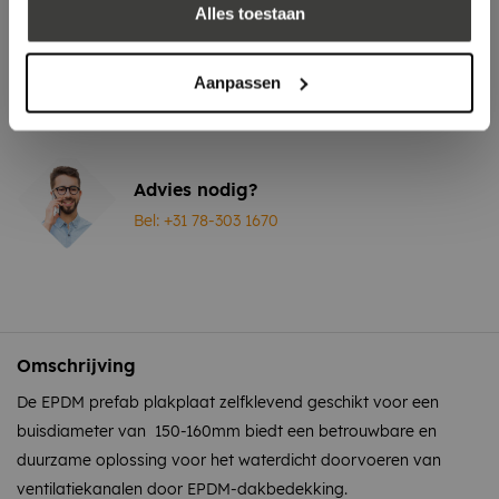
Laagste prijs
in Nederland én België!
Alles toestaan
Vrijblijvend advies
door onze professionals
Bezorgd op werkdagen binnen 48 uur
Aanpassen
Klanten beoordelen ons met een
5/5
! ⭐⭐⭐⭐⭐
Advies nodig?
Bel: +31 78-303 1670
Omschrijving
De EPDM prefab plakplaat zelfklevend geschikt voor een
buisdiameter van 150-160mm biedt een betrouwbare en
duurzame oplossing voor het waterdicht doorvoeren van
ventilatiekanalen door EPDM-dakbedekking.