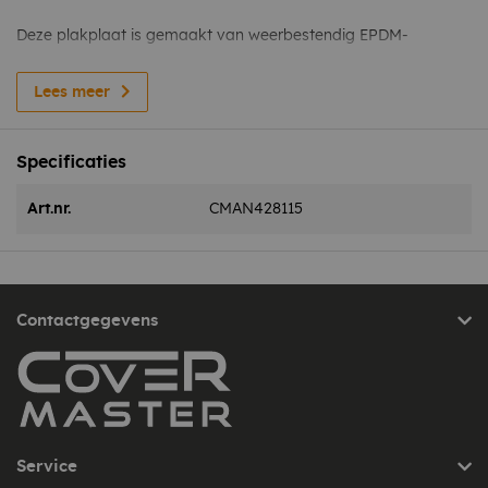
Deze plakplaat is gemaakt van weerbestendig EPDM-
materiaal, dat bestand is tegen UV-straling, ozon en diverse
weersomstandigheden. Dit garandeert een lange levensduur
Lees meer
en beschermt je dak tegen lekkages. Geschikt voor zowel
platte als licht hellende daken, biedt deze dakdoorvoer
Specificaties
maximale flexibiliteit.
Art.nr.
CMAN428115
Verwerkingsvoorschrift
U bevestigt de zelfklevende doorvoer eenvoudig door het
EPDM rondom de afvoer te voorzien van primer, druk
vervolgens de slabbe aan met een aandrukroller en voorzie
Contactgegevens
de rand van de slabbe van EPDM kit om de waterdichtheid te
garanderen.
Alleen geschikt voor Amerikaans EPDM
Service