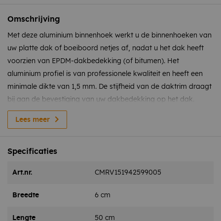
Omschrijving
Met deze aluminium binnenhoek werkt u de binnenhoeken van
uw platte dak of boeiboord netjes af, nadat u het dak heeft
voorzien van EPDM-dakbedekking (of bitumen). Het
aluminium profiel is van professionele kwaliteit en heeft een
minimale dikte van 1,5 mm. De stijfheid van de daktrim draagt
bij aan de bevestiging van uw dakbedekking op het dak.
De binnenhoek monteert u met vier daktrimschroeven met
Lees meer
boorpunten, voorzien van een neopreen ring. Onder de
binnenhoek dient u bij de montage nog een ril EPDM-kit aan te
Specificaties
brengen om de verbinding waterdicht te maken.
Art.nr.
CMRV151942599005
Breedte
6 cm
Lengte
50 cm