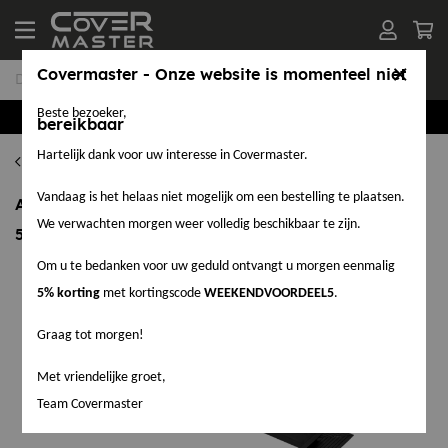
Covermaster - Onze website is momenteel niet
Beste bezoeker,
Groothandel in EPDM en Accessoires
bereikbaar
Hartelijk dank voor uw interesse in Covermaster.
Zwarte daktrimmen
Vandaag is het helaas niet mogelijk om een bestelling te plaatsen.
Aluminium Binnenhoek Zwart RAL9005 - 60 x 64 x
We verwachten morgen weer volledig beschikbaar te zijn.
500 mm
Om u te bedanken voor uw geduld ontvangt u morgen eenmalig
5% korting
met kortingscode
WEEKENDVOORDEEL5
.
Graag tot morgen!
Met vriendelijke groet,
Team Covermaster