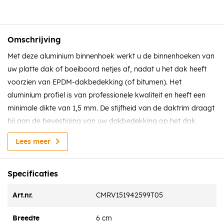
Omschrijving
Met deze aluminium binnenhoek werkt u de binnenhoeken van
uw platte dak of boeiboord netjes af, nadat u het dak heeft
voorzien van EPDM-dakbedekking (of bitumen). Het
aluminium profiel is van professionele kwaliteit en heeft een
minimale dikte van 1,5 mm. De stijfheid van de daktrim draagt
bij aan de bevestiging van uw dakbedekking op het dak.
De binnenhoek monteert u met vier daktrimschroeven met
Lees meer
boorpunten, voorzien van een neopreen ring. Onder de
binnenhoek dient u bij de montage nog een ril EPDM-kit aan te
Specificaties
brengen om de verbinding waterdicht te maken.
Art.nr.
CMRV151942599T05
Breedte
6 cm