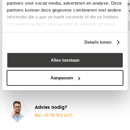
partners voor social media, adverteren en analyse. Deze
Aluminium Daktrim Zwart
Aluminium Buitenh
partners kunnen deze gegevens combineren met andere
RAL9005 - 60 x 64 x 2500 mm
RAL9005 - 60 x 64
informatie die u aan ze heeft verstrekt of die ze hebben
STRUCTUURLAK
STRUCTUURLAK
verzameld op basis van uw gebruik van hun services.
log in voor prijs
log in voor prijs
Details tonen
Vraag een vrijblijvende offerte aan!
Offerte
Laagste prijs
in Nederland én België!
Alles toestaan
Vrijblijvend advies
door onze professionals
Bezorgd op werkdagen binnen 48 uur
Aanpassen
Klanten beoordelen ons met een
5/5
! ⭐⭐⭐⭐⭐
Advies nodig?
Bel: +31 78-303 1670